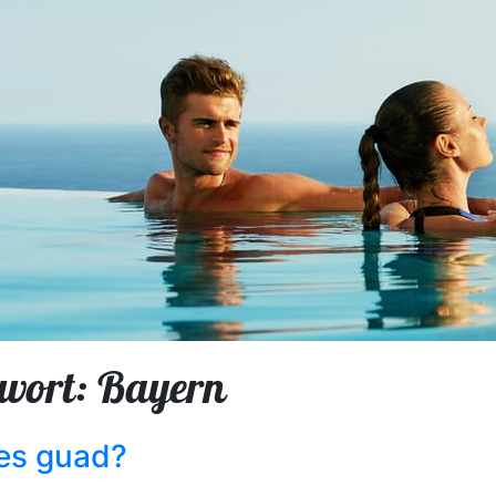
wort: Bayern
des guad?