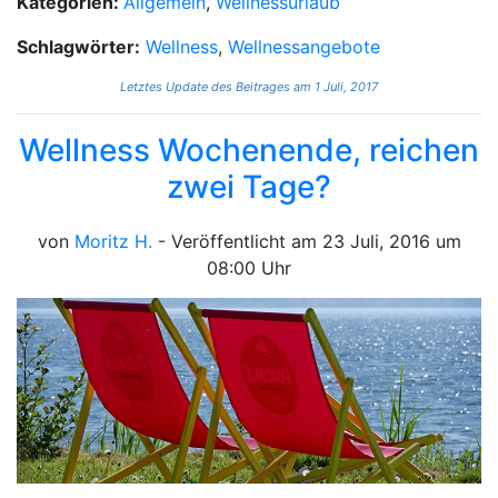
Kategorien:
Allgemein
,
Wellnessurlaub
Schlagwörter:
Wellness
,
Wellnessangebote
Letztes Update des Beitrages am 1 Juli, 2017
Wellness Wochenende, reichen
zwei Tage?
von
Moritz H.
- Veröffentlicht am 23 Juli, 2016 um
08:00 Uhr